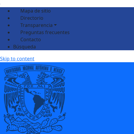
Mapa de sitio
Directorio
Transparencia
Preguntas frecuentes
Contacto
Búsqueda
Skip to content