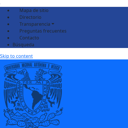
Mapa de sitio
Directorio
Transparencia
Preguntas frecuentes
Contacto
Búsqueda
Skip to content